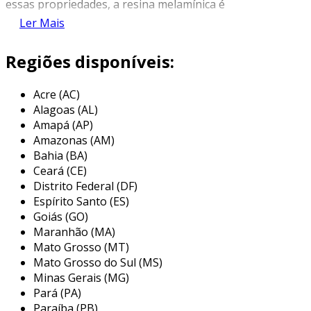
essas propriedades, a resina melamínica é
amplamente aplicada em unidades de
Ler Mais
tratamento de água, especialmente em
processos de purificação e desmineralização.
Regiões disponíveis:
o elemento filtrante atua como um meio de
Acre (AC)
adsorção eficaz, retendo impurezas e
Alagoas (AL)
contaminantes que podem estar presentes na
Amapá (AP)
água. além de sua eficiência na remoção de
Amazonas (AM)
sólidos suspensos e partículas finas, esses
Bahia (BA)
elementos também têm a capacidade de
Ceará (CE)
eliminar substâncias indesejadas, como cloro,
Distrito Federal (DF)
metais pesados e outros poluentes. isso
Espírito Santo (ES)
resulta em água mais limpa e segura para
Goiás (GO)
Maranhão (MA)
consumo e aplicações industriais.
Mato Grosso (MT)
principais aplicações do elemento
Mato Grosso do Sul (MS)
filtrante de resina melamínica
Minas Gerais (MG)
Pará (PA)
os elementos filtrantes de resina melamínica
Paraíba (PB)