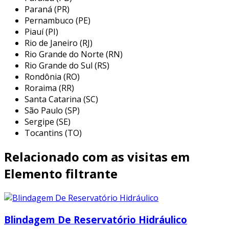
são versáteis e têm diversas aplicações em
Paraná (PR)
diferentes setores. seu uso é predominante em
Pernambuco (PE)
Piauí (PI)
sistemas de tratamento de água, mas também
Rio de Janeiro (RJ)
se estende a outras áreas, devido à sua
Rio Grande do Norte (RN)
eficiência e confiabilidade. entre as principais
Rio Grande do Sul (RS)
aplicações, destacam-se:
Rondônia (RO)
Roraima (RR)
tratamento de água potável:
utilizado
Santa Catarina (SC)
em estações de tratamento de água para
São Paulo (SP)
garantir a remoção de contaminantes e
Sergipe (SE)
melhorar a qualidade da água para
Tocantins (TO)
consumo humano.
Relacionado com as visitas em
processos industriais:
aplicado em
indústrias que requerem água de alta
Elemento filtrante
pureza, como farmacêutica, eletrônica e
alimentícia, onde a presença de impurezas
pode comprometer a qualidade do
produto final.
Blindagem De Reservatório Hidráulico