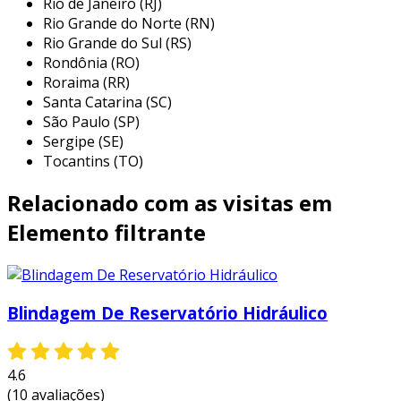
Rio de Janeiro (RJ)
costumam ser mais acessíveis em
Rio Grande do Norte (RN)
comparação com alternativas em outros
Rio Grande do Sul (RS)
materiais, facilitando a adoção por
Rondônia (RO)
empresas de diversos tamanhos.
Roraima (RR)
eficiência na filtragem
: projetados para
Santa Catarina (SC)
interceptar partículas de vários tamanhos,
São Paulo (SP)
Sergipe (SE)
os filtros de pp conseguem eliminar
Tocantins (TO)
impurezas e sólidos suspensos de
maneira eficaz.
Relacionado com as visitas em
facilidade de limpeza
: muitos elementos
Elemento filtrante
filtrantes em pp podem ser limpos e
reutilizados, prolongando sua vida útil e
reduzindo o desperdício.
leveza e manuseio
: o peso reduzido do
Blindagem De Reservatório Hidráulico
polipropileno facilita o transporte e a
instalação dos elementos filtrantes.
4.6
esses benefícios fazem do polipropileno um
(10 avaliações)