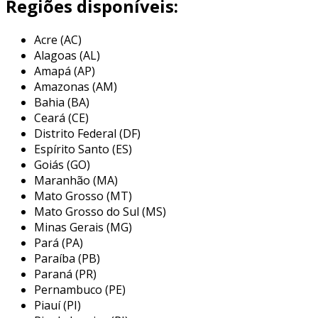
Regiões disponíveis:
química e alta durabilidade, o material é ideal
para a produção de elementos filtrantes.
Acre (AC)
portanto, sua aplicação se estende a vários
Alagoas (AL)
setores industriais, como farmacêutico,
Amapá (AP)
alimentício e químico.
Amazonas (AM)
Bahia (BA)
benefícios dos elementos filtrantes
Ceará (CE)
em pp
Distrito Federal (DF)
Espírito Santo (ES)
os elementos filtrantes em pp apresentam uma
Goiás (GO)
série de vantagens que os tornam populares
Maranhão (MA)
entre os usuários. entre os principais
Mato Grosso (MT)
benefícios, destacam-se:
Mato Grosso do Sul (MS)
Minas Gerais (MG)
resistência química
: o polipropileno
Pará (PA)
possui alta resistência a uma ampla gama
Paraíba (PB)
de produtos químicos, garantindo eficácia
Paraná (PR)
na filtragem de diversos fluidos.
Pernambuco (PE)
Piauí (PI)
baixo custo
: esses elementos filtrantes