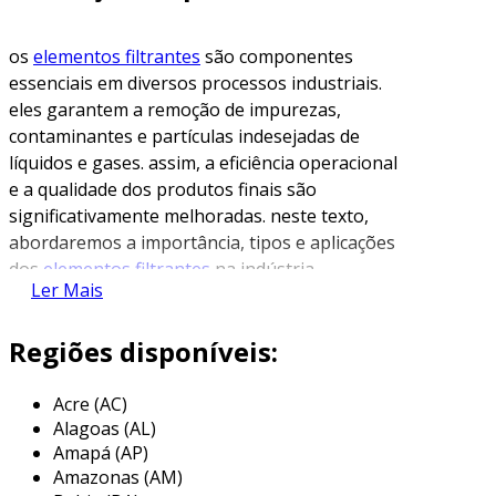
os
elementos filtrantes
são componentes
essenciais em diversos processos industriais.
eles garantem a remoção de impurezas,
contaminantes e partículas indesejadas de
líquidos e gases. assim, a eficiência operacional
e a qualidade dos produtos finais são
significativamente melhoradas. neste texto,
abordaremos a importância, tipos e aplicações
dos
elementos filtrantes
na indústria.
Ler Mais
importância dos elementos
filtrantes
Regiões disponíveis:
a função principal dos elementos filtrantes é
Acre (AC)
promover a pureza dos fluidos em sistemas
Alagoas (AL)
industriais. eles garantem que as máquinas
Amapá (AP)
operem de maneira eficaz, prevenindo danos e
Amazonas (AM)
obstruções. além disso, os filtros contribuem