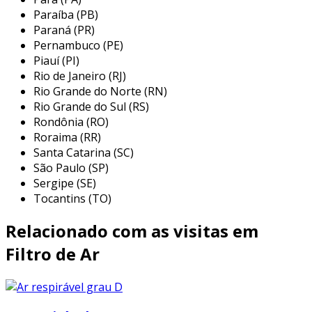
amplamente utilizados em diversos setores
Paraíba (PB)
industriais. sua eficácia em manter a qualidade
Paraná (PR)
do ar é fundamental para o funcionamento
Pernambuco (PE)
Piauí (PI)
adequado de vários equipamentos. algumas
Rio de Janeiro (RJ)
das principais aplicações incluem:
Rio Grande do Norte (RN)
indústria automotiva:
utilizados em
Rio Grande do Sul (RS)
Rondônia (RO)
motores de veículos, garantindo que o ar
Roraima (RR)
que alimenta a combustão esteja livre de
Santa Catarina (SC)
partículas que possam comprometer o
São Paulo (SP)
desempenho.
Sergipe (SE)
setor de manufatura:
em compressores
Tocantins (TO)
de ar, assegurando que o ar comprimido
Relacionado com as visitas em
utilizado em ferramentas pneumáticas
esteja limpo e livre de contaminantes.
Filtro de Ar
equipamentos de ar condicionado:
utilizados para garantir que o ar que
circula dentro dos sistemas de