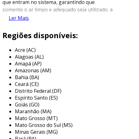
que entram no sistema, garantindo que
somente o ar limpo e adequado seja utilizado. a
presença do manômetro permite monitorar a
Ler Mais
pressão do ar, fornecendo uma leitura em
tempo real do estado do filtro e do sistema
Regiões disponíveis:
como um todo.
Acre (AC)
a combinação dessas duas funções é vital para
Alagoas (AL)
a eficiência e a longevidade do equipamento.
Amapá (AP)
um filtro com manômetro não só assegura a
Amazonas (AM)
entrada de ar limpo, mas também informa os
Bahia (BA)
operadores quando o filtro precisa ser limpo
Ceará (CE)
ou trocado, ajudando a evitar danos que
Distrito Federal (DF)
possam ocorrer devido ao acúmulo de sujeira e
Espírito Santo (ES)
resíduos.
Goiás (GO)
Maranhão (MA)
principais aplicações do filtro de ar
Mato Grosso (MT)
com manômetro
Mato Grosso do Sul (MS)
Minas Gerais (MG)
os filtros de ar com manômetro são
Pará (PA)