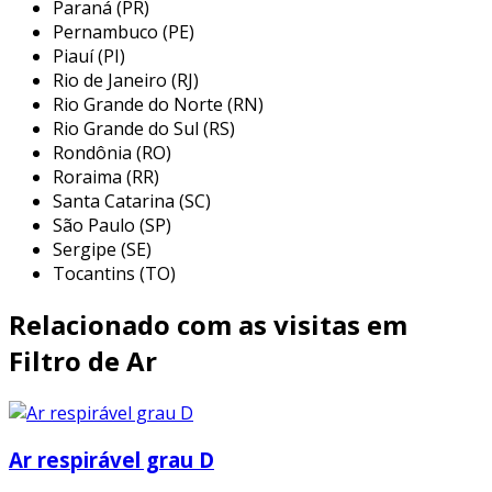
limpo e reutilizado os torna uma escolha
Paraná (PR)
inteligente em várias situações. as principais
Pernambuco (PE)
Piauí (PI)
aplicações incluem:
Rio de Janeiro (RJ)
residências:
usados em sistemas de ar
Rio Grande do Norte (RN)
condicionado e aquecimento, ajudam a
Rio Grande do Sul (RS)
Rondônia (RO)
manter o ar limpo e a reduzir alérgenos
Roraima (RR)
no ambiente.
Santa Catarina (SC)
escritórios e comerciais:
em edifícios
São Paulo (SP)
corporativos, estes filtros melhoram a
Sergipe (SE)
qualidade do ar e, consequentemente, o
Tocantins (TO)
bem-estar dos funcionários.
Relacionado com as visitas em
indústrias:
aplicados em sistemas de
ventilação, garantem que o ar esteja livre
Filtro de Ar
de partículas nocivas e excesso de poeira,
aumentando a saúde dos trabalhadores.
automóveis:
filtros laváveis são usados
Ar respirável grau D
em alguns modelos de veículos,