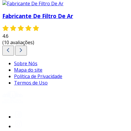
essas vantagens tornam o filtro de ar lavável
uma opção cada vez mais atraente,
Fabricante De Filtro De Ar
especialmente à medida que a conscientização
sobre a sustentabilidade e os custos
operacionais cresce entre consumidores e
4.6
(10 avaliações)
empresas.
entre em contato e solicite um orçamento
personalizado!
Sobre Nós
Mapa do site
Política de Privacidade
Termos de Uso