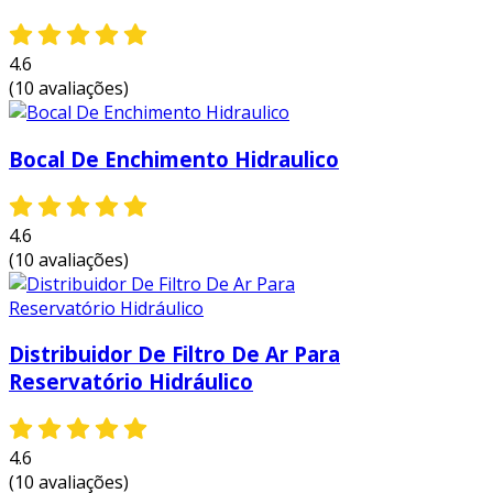
gastos com compra de filtros novos,
resultando em uma redução significativa
de custos.
4.6
(10 avaliações)
sustentabilidade:
ao utilizar filtros que
podem ser limpos e reutilizados, uma
empresa ou residência contribui para a
Bocal De Enchimento Hidraulico
redução de resíduos sólidos, promovendo
práticas mais ecológicas.
maior eficiência energética:
filtros
4.6
limpos permitem um fluxo de ar mais
(10 avaliações)
eficiente, resultando em menores custos
de energia para aquecer ou resfriar o
ambiente.
Distribuidor De Filtro De Ar Para
facilidade de manutenção:
a limpeza de
Reservatório Hidráulico
filtros laváveis é simples e geralmente
pode ser realizada em casa, eliminando a
necessidade de serviços profissionais
4.6
frequentes.
(10 avaliações)