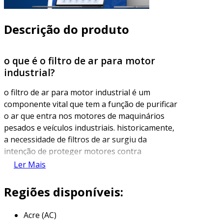
Descrição do produto
o que é o filtro de ar para motor
industrial?
o filtro de ar para motor industrial é um
componente vital que tem a função de purificar
o ar que entra nos motores de maquinários
pesados e veículos industriais. historicamente,
a necessidade de filtros de ar surgiu da
intenção de proteger motores contra
contaminantes como poeira, sujeira e
Ler Mais
partículas que podem danificar partes internas.
o uso adequado deste filtro garante um
Regiões disponíveis:
desempenho funcional e a durabilidade do
motor.
Acre (AC)