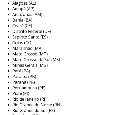
Alagoas (AL)
os filtros de ar podem ser de diferentes tipos,
Amapá (AP)
como filtros de papel, filtros de espuma e filtros
Amazonas (AM)
de lã. a escolha do material e do design do filtro
Bahia (BA)
pode afetar diretamente a eficiência do motor,
Ceará (CE)
já que um filtro sujo ou danificado pode
Distrito Federal (DF)
comprometer a performance. portanto, a
Espírito Santo (ES)
manutenção regular e a substituição dos filtros
Goiás (GO)
Maranhão (MA)
são práticas recomendadas para assegurar que
Mato Grosso (MT)
os motores operem com eficiência máxima.
Mato Grosso do Sul (MS)
principais aplicações do filtro de ar
Minas Gerais (MG)
para motor industrial
Pará (PA)
Paraíba (PB)
os filtros de ar são amplamente utilizados em
Paraná (PR)
diversos setores industriais, devido à sua
Pernambuco (PE)
Piauí (PI)
profunda importância na manutenção da saúde
Rio de Janeiro (RJ)
dos motores. abaixo estão algumas das
Rio Grande do Norte (RN)
principais aplicações:
Rio Grande do Sul (RS)