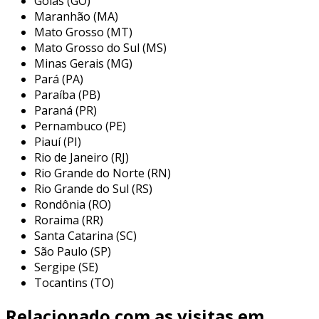
Goiás (GO)
Maranhão (MA)
principais aplicações do filtro de ar
Mato Grosso (MT)
multi bolsa
Mato Grosso do Sul (MS)
Minas Gerais (MG)
os filtros de ar multi bolsa são utilizados em
Pará (PA)
uma variedade de aplicações, sendo essenciais
Paraíba (PB)
para a manutenção de um ambiente saudável e
Paraná (PR)
limpo. eles são amplamente aplicados em
Pernambuco (PE)
Piauí (PI)
sistemas de hvac (aquecimento, ventilação e ar
Rio de Janeiro (RJ)
condicionado), indústrias farmacêuticas,
Rio Grande do Norte (RN)
hospitais e laboratórios. as principais
Rio Grande do Sul (RS)
aplicações incluem:
Rondônia (RO)
Roraima (RR)
sistemas de climatização:
utilizados em
Santa Catarina (SC)
prédios comerciais e residenciais para
São Paulo (SP)
garantir a qualidade do ar interno,
Sergipe (SE)
promovendo um ambiente mais saudável.
Tocantins (TO)
indústrias:
cruciais em fábricas e
Relacionado com as visitas em
processos industriais onde a presença de