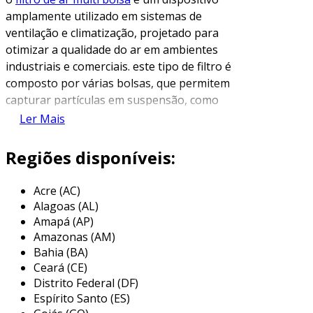
amplamente utilizado em sistemas de
ventilação e climatização, projetado para
otimizar a qualidade do ar em ambientes
industriais e comerciais. este tipo de filtro é
composto por várias bolsas, que permitem
capturar partículas em suspensão, como
poeira, poluentes e alérgenos, garantindo que
Ler Mais
o ar circulante seja limpo e seguro para os
ocupantes.
Regiões disponíveis:
esses filtros são fabricados com materiais
Acre (AC)
especiais, como fibras sintéticas ou naturais,
Alagoas (AL)
que favorecem a retenção de impurezas sem
Amapá (AP)
comprometer o fluxo de ar. a estrutura em
Amazonas (AM)
múltiplas bolsas proporciona uma alta
Bahia (BA)
capacidade de retenção, fazendo com que esses
Ceará (CE)
filtros tenham uma vida útil mais longa e uma
Distrito Federal (DF)
eficiência superior em comparação aos filtros
Espírito Santo (ES)
convencionais de painel.