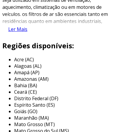
aquecimento, climatização ou em motores de
veículos. os filtros de ar são essenciais tanto em
residências quanto em ambientes industriais,
uma vez que contribuem para a qualidade do ar
Ler Mais
e a eficiência de equipamentos.
Regiões disponíveis:
existem diversos tipos de filtros de ar, cada um
adaptado a diferentes aplicações e ambientes. a
Acre (AC)
escolha do filtro adequado depende de fatores
Alagoas (AL)
como o tamanho do espaço, a presença de
Amapá (AP)
alérgenos e a finalidade do uso. a manutenção
Amazonas (AM)
regular dos filtros é crucial para garantir seu
Bahia (BA)
desempenho eficaz e prolongar a vida útil dos
Ceará (CE)
sistemas que utilizam ar filtrado.
Distrito Federal (DF)
Espírito Santo (ES)
principais aplicações do filtro de ar
Goiás (GO)
Maranhão (MA)
os filtros de ar têm um amplo espectro de
Mato Grosso (MT)
aplicações em diferentes setores, desde
Mato Grosso do Sul (MS)