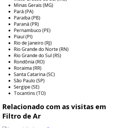
residências até indústrias. sua principal função
Minas Gerais (MG)
é garantir um ambiente saudável, livre de
Pará (PA)
poluentes, além de proteger equipamentos e
Paraíba (PB)
sistemas de mais desgaste. entre as principais
Paraná (PR)
aplicações, podemos destacar:
Pernambuco (PE)
Piauí (PI)
resíduos industriais:
os filtros de ar são
Rio de Janeiro (RJ)
utilizados em fábricas e indústrias para
Rio Grande do Norte (RN)
capturar partículas nocivas e garantir um
Rio Grande do Sul (RS)
Rondônia (RO)
ambiente de trabalho seguro.
Roraima (RR)
veículos:
no contexto automotivo, filtros
Santa Catarina (SC)
de ar são essenciais para o
São Paulo (SP)
funcionamento adequado do motor,
Sergipe (SE)
ajudando a aumentar a eficiência de
Tocantins (TO)
combustível e reduzir emissões.
Relacionado com as visitas em
climatização e aquecimento:
em
sistemas de climatização, os filtros ajudam
Filtro de Ar
a purificar o ar antes de ser enviado para
os ambientes, melhorando a qualidade do