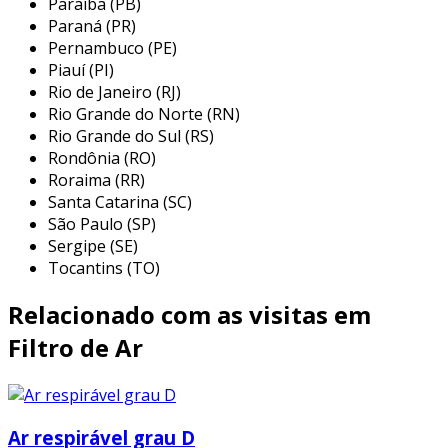
para painel elétrico
Paraíba (PB)
Paraná (PR)
os filtros de ar para painel elétrico são
Pernambuco (PE)
Piauí (PI)
amplamente utilizados em diversos setores
Rio de Janeiro (RJ)
industriais e comerciais. eles são essenciais em
Rio Grande do Norte (RN)
instalações que demandam alta confiabilidade e
Rio Grande do Sul (RS)
um funcionamento contínuo, como por
Rondônia (RO)
exemplo:
Roraima (RR)
Santa Catarina (SC)
indústria automobilística:
protegem os
São Paulo (SP)
sistemas de controle eletrônico utilizados
Sergipe (SE)
em máquinas de montagem, garantindo
Tocantins (TO)
que operadores e processos funcionem
de maneira eficaz.
Relacionado com as visitas em
setor de energia:
mantêm os painéis
Filtro de Ar
elétricos em subestações elétricas livres
de impurezas, aumentando a
confiabilidade da distribuição de energia.
Ar respirável grau D
indústria de manufatura:
aplicados em