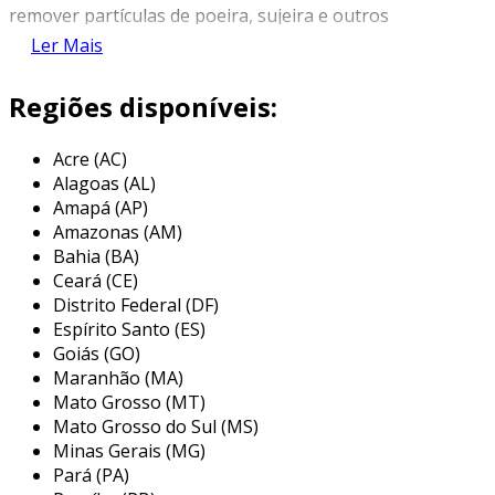
remover partículas de poeira, sujeira e outros
contaminantes do ar que podem prejudicar o
Ler Mais
funcionamento interno dos painéis elétricos. ao
manter a integridade dos sistemas, o filtro
Regiões disponíveis:
contribui diretamente para a longevidade e a
segurança dos equipamentos elétricos.
Acre (AC)
Alagoas (AL)
além de desempenhar sua função primordial de
Amapá (AP)
filtragem, os filtros de ar podem ajudar a evitar
Amazonas (AM)
o sobreaquecimento dos equipamentos. o ar
Bahia (BA)
limpo é crucial para a dissipação do calor
Ceará (CE)
gerado pelos componentes eletrônicos,
Distrito Federal (DF)
evitando falhas e danos. por conseguinte, a
Espírito Santo (ES)
escolha e a manutenção adequadas desse
Goiás (GO)
Maranhão (MA)
componente são fundamentais para a
Mato Grosso (MT)
operação segura e eficiente dos sistemas
Mato Grosso do Sul (MS)
elétricos.
Minas Gerais (MG)
principais aplicações do filtro de ar
Pará (PA)