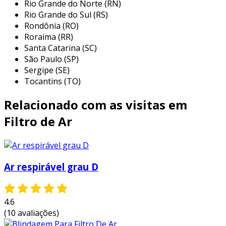
Rio Grande do Norte (RN)
pequenas, resultando em um ar mais
Rio Grande do Sul (RS)
limpo.
Rondônia (RO)
Roraima (RR)
durabilidade
: feitos com materiais
Santa Catarina (SC)
robustos, oferecem uma longa vida útil
São Paulo (SP)
com manutenção adequada.
Sergipe (SE)
facilidade de substituição
: podem ser
Tocantins (TO)
trocados rapidamente sem necessidade de
Relacionado com as visitas em
ferramentas complexas.
compatibilidade
: disponíveis em
Filtro de Ar
diferentes tamanhos e formatos,
adaptam-se a diversas aplicações.
baixa resistência ao fluxo
: permitem um
Ar respirável grau D
fluxo de ar eficiente mesmo com o filtro
sujo.
benefícios dos filtros de ar tipo
4.6
(10 avaliações)
cartucho