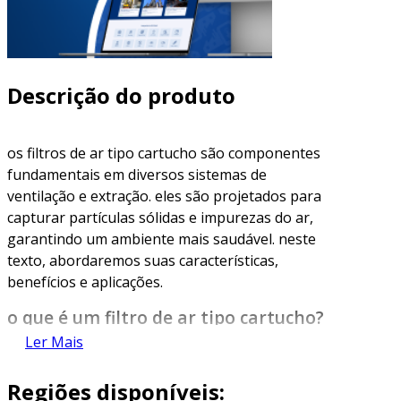
Descrição do produto
os filtros de ar tipo cartucho são componentes
fundamentais em diversos sistemas de
ventilação e extração. eles são projetados para
capturar partículas sólidas e impurezas do ar,
garantindo um ambiente mais saudável. neste
texto, abordaremos suas características,
benefícios e aplicações.
o que é um filtro de ar tipo cartucho?
Ler Mais
um
filtro de ar tipo cartucho
é um dispositivo de
filtragem composto por um cilindro ou
Regiões disponíveis:
cartucho. este cartucho é frequentemente feito