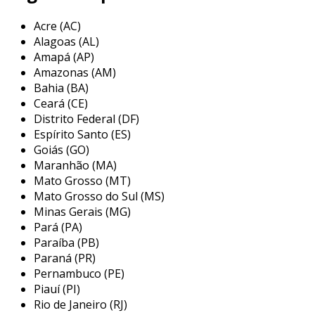
de materiais como papel, poliéster ou fibra de
Acre (AC)
vidro. o design permite uma grande área de
Alagoas (AL)
superfície, o que maximiza a eficiência na
Amapá (AP)
captura de contaminantes.
Amazonas (AM)
Bahia (BA)
o funcionamento é simples: o ar poluído é
Ceará (CE)
aspirado, passando pelo cartucho, que retém
Distrito Federal (DF)
poeiras, névoas e outras partículas. em
Espírito Santo (ES)
seguida, o ar limpo é liberado, contribuindo
Goiás (GO)
para um ambiente mais puro.
Maranhão (MA)
Mato Grosso (MT)
características dos filtros de ar tipo
Mato Grosso do Sul (MS)
cartucho
Minas Gerais (MG)
Pará (PA)
os filtros de ar tipo cartucho apresentam
Paraíba (PB)
diversas características que os tornam uma
Paraná (PR)
escolha popular. a seguir, destacamos algumas
Pernambuco (PE)
delas:
Piauí (PI)
Rio de Janeiro (RJ)
: são eficazes na remoção de partículas