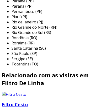
Paraíba (PB)
situações, desde residências até ambientes
Paraná (PR)
corporativos. eles oferecem uma proteção
Pernambuco (PE)
Piauí (PI)
fundamental para dispositivos eletrônicos que
Rio de Janeiro (RJ)
podem ser danificados por flutuações na
Rio Grande do Norte (RN)
tensão elétrica. aqui estão algumas das
Rio Grande do Sul (RS)
principais aplicações:
Rondônia (RO)
Roraima (RR)
proteção de equipamentos de
Santa Catarina (SC)
informática:
em escritórios, são
São Paulo (SP)
amplamente utilizados para proteger
Sergipe (SE)
computadores, impressoras e outros
Tocantins (TO)
equipamentos contra picos de tensão e
interferências que podem causar falhas
Relacionado com as visitas em
no funcionamento.
Filtro De Linha
home theaters:
em ambientes
domésticos, filtros de linha são essenciais
para televisores, sistemas de som e
consoles de videogame, garantindo uma
Filtro Cesto