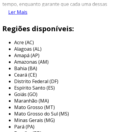
tempo, enquanto garante que cada uma dessas
conexões esteja protegida. esse recurso é
Ler Mais
particularmente útil em ambientes que
possuem dispositivos sensíveis, como
Regiões disponíveis:
computadores, televisores e aparelhos de som.
Acre (AC)
além de sua função principal de proteção, os
Alagoas (AL)
filtros de linha modernos frequentemente
Amapá (AP)
incluem recursos adicionais, como luzes
Amazonas (AM)
indicadoras de funcionamento, fusíveis, e até
Bahia (BA)
mesmo conexão usb. com o aumento do uso de
Ceará (CE)
eletrônicos em residências e escritórios, a
Distrito Federal (DF)
proteção adequada se tornou indispensável,
Espírito Santo (ES)
tornando o filtro de linha um item essencial na
Goiás (GO)
Maranhão (MA)
gestão de energia.
Mato Grosso (MT)
principais aplicações do filtro de
Mato Grosso do Sul (MS)
linha
Minas Gerais (MG)
Pará (PA)
os filtros de linha são utilizados em diversas