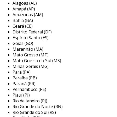
Alagoas (AL)
esse componente é geralmente encontrado em
Amapá (AP)
sistemas que usam refrigerantes em estado
Amazonas (AM)
gasoso, operando antes do compressor. ao
Bahia (BA)
filtrar impurezas, ele também previne possíveis
Ceará (CE)
obstruções e falhas estruturais, mantendo a
Distrito Federal (DF)
performance do sistema em níveis ideais. além
Espírito Santo (ES)
disso, a adequação do filtro ao sistema é vital,
Goiás (GO)
Maranhão (MA)
pois diferentes aplicações podem exigir
Mato Grosso (MT)
características específicas no que diz respeito à
Mato Grosso do Sul (MS)
capacidade de filtragem e resistência.
Minas Gerais (MG)
principais aplicações do filtro de
Pará (PA)
sucção em refrigeração
Paraíba (PB)
Paraná (PR)
o filtro de sucção é amplamente utilizado em
Pernambuco (PE)
Piauí (PI)
diversas aplicações de refrigeração e
Rio de Janeiro (RJ)
climatização, sendo essencial para garantir a
Rio Grande do Norte (RN)
eficiência e a durabilidade dos sistemas.
Rio Grande do Sul (RS)
algumas de suas principais aplicações incluem: