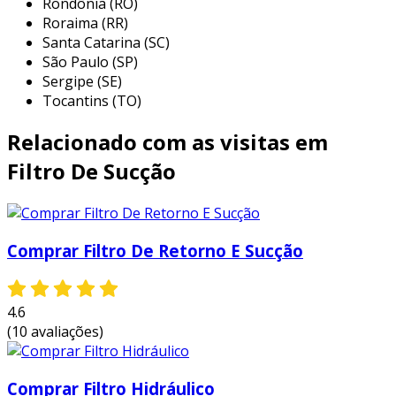
Rondônia (RO)
Roraima (RR)
refrigeração industrial:
em processos
Santa Catarina (SC)
industriais, o filtro de sucção previne a
São Paulo (SP)
contaminação do refrigerante, evitando
Sergipe (SE)
danos a compressores e aumentando a
Tocantins (TO)
eficiência do sistema.
Relacionado com as visitas em
sistemas de ar condicionado:
equipamentos de climatização utilizam
Filtro De Sucção
filtros de sucção para proteger os
componentes internos, garantindo um
ambiente interno mais confortável e
saudável.
Comprar Filtro De Retorno E Sucção
refrigeração comercial:
em lojas,
supermercados e frigoríficos, esses filtros
4.6
mantêm a qualidade dos sistemas de
(10 avaliações)
refrigeração que preservam alimentos e
bebidas, assegurando que a temperatura
se mantenha estável.
Comprar Filtro Hidráulico