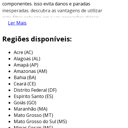
componentes. isso evita danos e paradas
inesperadas. descubra as vantagens de utilizar
este filtro robusto em suas operações diárias.
Ler Mais
conheça também:
filtro hidráulico vazão até
400 l/min alta pressão 300 bar micragem
Regiões disponíveis:
10 µm
características do filtro hidráulico
Acre (AC)
Alagoas (AL)
projetado para máxima
eficiência e
Amapá (AP)
durabilidade
, o filtro hidráulico de retorno 200
Amazonas (AM)
l/min utiliza materiais de alta resistência
Bahia (BA)
capazes de suportar condições extremas.
Ceará (CE)
Distrito Federal (DF)
sua construção robusta
minimiza o tempo de
Espírito Santo (ES)
inatividade
dos equipamentos devido à
Goiás (GO)
necessidade reduzida de substituições
Maranhão (MA)
frequentes.
Mato Grosso (MT)
Mato Grosso do Sul (MS)
com uma
rosca bsp
precisa, ele garante uma
Minas Gerais (MG)