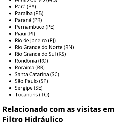
instalação e manutenção simplificadas,
Pará (PA)
economizando tempo e custos para sua
Paraíba (PB)
operação.
Paraná (PR)
Pernambuco (PE)
a micragem de 10 μm possibilita uma
Piauí (PI)
filtragem fina
que protege contra
Rio de Janeiro (RJ)
contaminação e preserva a integridade dos
Rio Grande do Norte (RN)
sistemas, prolongando sua vida útil e
Rio Grande do Sul (RS)
Rondônia (RO)
melhorando a eficiência geral.
Roraima (RR)
benefícios do uso do filtro
Santa Catarina (SC)
São Paulo (SP)
utilizar o
filtro hidráulico de retorno 200
Sergipe (SE)
l/min
traz benefícios significativos para
Tocantins (TO)
qualquer operação industrial.
Relacionado com as visitas em
ao garantir uma filtragem precisa de 10 μm,
Filtro Hidráulico
este filtro
protege equipamentos
contra
partículas que podem causar danos e reduzir
sua vida útil, o que conduz a uma
maior