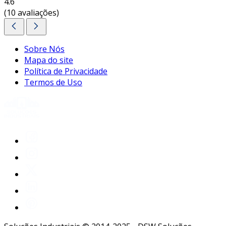
4.6
para garantir a excelência operacional da sua
(10 avaliações)
empilhadeira, escolha sempre um filtro
hidráulico de qualidade.
entre em contato e
solicite um orçamento personalizado!
Sobre Nós
Mapa do site
Política de Privacidade
Termos de Uso