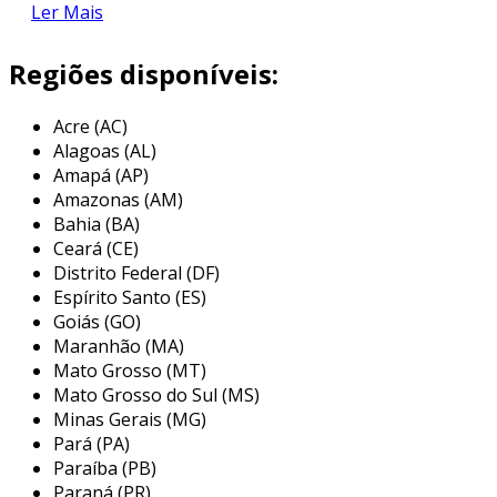
suspensas do fluido hidráulico, garantindo que
Ler Mais
o sistema opere de maneira limpa e eficaz. a
presença de sujeira e contaminantes pode
Regiões disponíveis:
causar danos aos componentes hidráulicos,
resultando em falhas e custos elevados de
Acre (AC)
manutenção.
Alagoas (AL)
Amapá (AP)
além de proteger as peças do sistema, o filtro
Amazonas (AM)
hidráulico ajuda a prolongar a vida útil dos
Bahia (BA)
fluidos hidráulicos, mantendo suas
Ceará (CE)
propriedades e eficiência. isso é fundamental
Distrito Federal (DF)
para o funcionamento adequado da
Espírito Santo (ES)
empilhadeira, que depende de um sistema
Goiás (GO)
Maranhão (MA)
hidráulico livre de contaminações para garantir
Mato Grosso (MT)
movimentos ágeis e precisos.
Mato Grosso do Sul (MS)
principais aplicações do filtro
Minas Gerais (MG)
hidráulico em empilhadeiras
Pará (PA)
Paraíba (PB)
os filtros hidráulicos são projetados para
Paraná (PR)