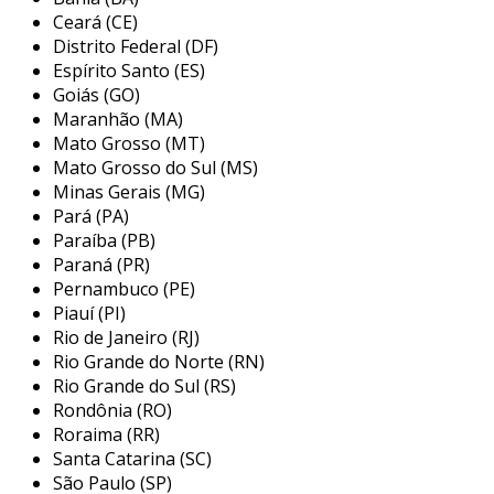
outros resíduos que possam acumular-se no
Ceará (CE)
fluido hidráulico podem causar sérios prejuízos
Distrito Federal (DF)
ao funcionamento do reversor e,
Espírito Santo (ES)
consequentemente, do maquinário como um
Goiás (GO)
Maranhão (MA)
todo.
Mato Grosso (MT)
principais aplicações do filtro
Mato Grosso do Sul (MS)
hidráulico para reversor
Minas Gerais (MG)
Pará (PA)
os filtros hidráulicos são amplamente utilizados
Paraíba (PB)
em diversas aplicações industriais e de
Paraná (PR)
construção, sendo especialmente relevantes
Pernambuco (PE)
Piauí (PI)
em sistemas que requerem controle preciso do
Rio de Janeiro (RJ)
movimento. algumas das principais aplicações
Rio Grande do Norte (RN)
incluem:
Rio Grande do Sul (RS)
Rondônia (RO)
máquinas de construção:
como
Roraima (RR)
escavadeiras e retroescavadeiras, onde a
Santa Catarina (SC)
movimentação precisa do reversor é
São Paulo (SP)
essencial para o desempenho e