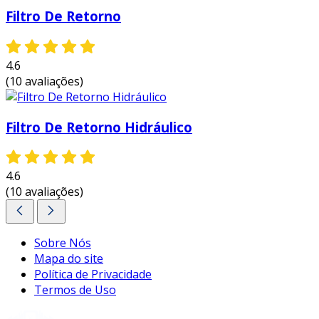
com esses benefícios, fica claro que o filtro
Filtro De Retorno
hidráulico para reversor não é apenas um
componente adicional, mas sim uma parte
essencial que contribui significativamente para
4.6
a operação eficiente do equipamento.
(10 avaliações)
entre em contato e solicite um orçamento
personalizado!
Filtro De Retorno Hidráulico
4.6
(10 avaliações)
Sobre Nós
Mapa do site
Política de Privacidade
Termos de Uso