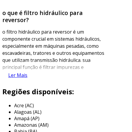
o que é filtro hidráulico para
reversor?
o filtro hidráulico para reversor é um
componente crucial em sistemas hidráulicos,
especialmente em máquinas pesadas, como
escavadeiras, tratores e outros equipamentos
que utilizam transmissão hidráulica. sua
principal função é filtrar impurezas e
contaminantes do fluido hidráulico, garantindo
Ler Mais
que o sistema opere de maneira eficiente e
evitando danos aos componentes internos.
Regiões disponíveis:
além de proteger as partes móveis do sistema,
Acre (AC)
o filtro também desempenha um papel vital na
Alagoas (AL)
manutenção da temperatura do fluido,
Amapá (AP)
contribuindo para a longevidade e
Amazonas (AM)
desempenho do equipamento. a sujeira e
Bahia (BA)