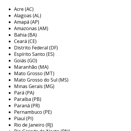
com uma construção robusta, os filtros
Acre (AC)
hidráulicos podem ser encontrados em uma
Alagoas (AL)
variedade de configurações, que incluem filtros
Amapá (AP)
de cartucho, filtros de tubo, e filtros de rede.
Amazonas (AM)
cada tipo tem suas particularidades e é
Bahia (BA)
desenvolvido para atender a diferentes
Ceará (CE)
necessidades e condições de operação, sempre
Distrito Federal (DF)
com o objetivo de proporcionar uma filtragem
Espírito Santo (ES)
eficaz.
Goiás (GO)
Maranhão (MA)
principais aplicações do filtro
Mato Grosso (MT)
hidráulico para líquidos
Mato Grosso do Sul (MS)
Minas Gerais (MG)
os filtros hidráulicos são utilizados em diversos
Pará (PA)
setores da indústria, sempre onde há a
Paraíba (PB)
necessidade de filtragem de líquidos. seus
Paraná (PR)
principais usos incluem:
Pernambuco (PE)
Piauí (PI)
indústria automobilística:
utilizados em
Rio de Janeiro (RJ)
sistemas de lubrificação e transmissões,