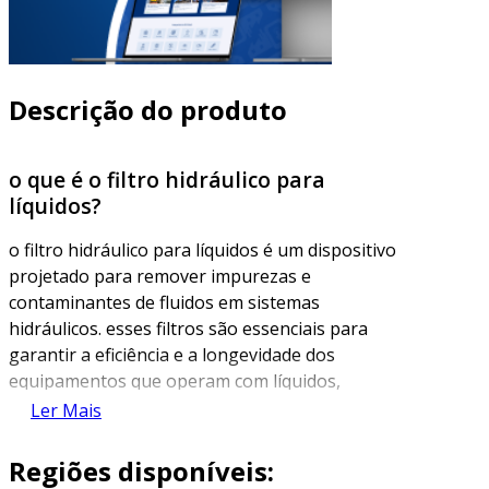
Descrição do produto
o que é o filtro hidráulico para
líquidos?
o filtro hidráulico para líquidos é um dispositivo
projetado para remover impurezas e
contaminantes de fluidos em sistemas
hidráulicos. esses filtros são essenciais para
garantir a eficiência e a longevidade dos
equipamentos que operam com líquidos,
protegendo componentes críticos, como
Ler Mais
bombas e válvulas, contra desgastes
prematuros e falhas operacionais.
Regiões disponíveis: