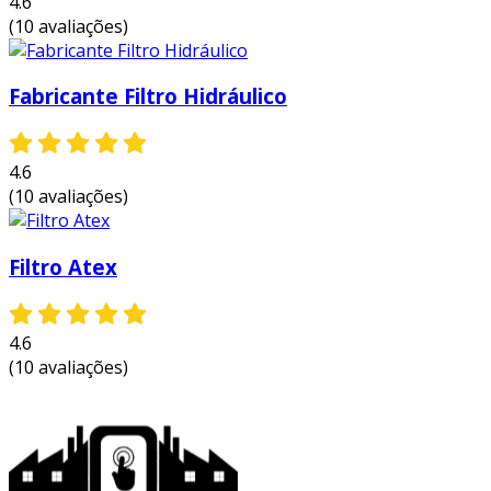
4.6
redução de custos:
com a filtragem
(10 avaliações)
adequada, é possível evitar manutenções
frequentes e dispendiosas em máquinas e
equipamentos, resultando em economia a
Fabricante Filtro Hidráulico
longo prazo.
aumento da vida útil dos componentes:
a remoção de contaminantes prolonga a
4.6
(10 avaliações)
vida útil de bombas, válvulas e outros
elementos do sistema hidráulico,
garantindo um desempenho otimizado.
Filtro Atex
aumento da eficiência energética:
sistemas bem filtrados operam de forma
mais eficiente, reduzindo o consumo de
4.6
energia e melhorando o desempenho
(10 avaliações)
geral do equipamento.
segurança:
a proteção dos sistemas
hidráulicos contra falhas é essencial para
a segurança da operação, prevenindo