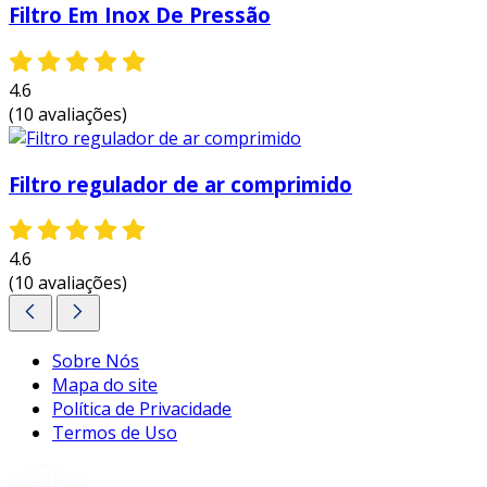
busca otimizar seus processos pneumáticos.
Filtro Em Inox De Pressão
em resumo, investir em um filtro regulador com
lubrificador é fundamental para garantir não
4.6
apenas a eficiência operacional, mas também
(10 avaliações)
aumentar a durabilidade dos equipamentos.
entre em contato e solicite um orçamento
personalizado!
Filtro regulador de ar comprimido
4.6
(10 avaliações)
Sobre Nós
Mapa do site
Política de Privacidade
Termos de Uso