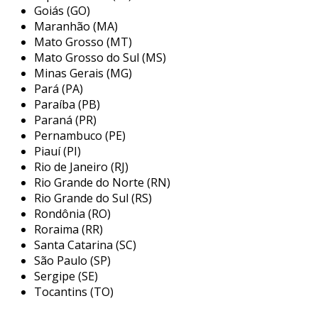
lubrificador garante que os sistemas
Goiás (GO)
Maranhão (MA)
pneumáticos operem de forma adequada e sem
Mato Grosso (MT)
interrupções.
Mato Grosso do Sul (MS)
principais aplicações do filtro
Minas Gerais (MG)
regulador com lubrificador
Pará (PA)
Paraíba (PB)
os filtros reguladores com lubrificadores são
Paraná (PR)
amplamente utilizados em diversos setores da
Pernambuco (PE)
Piauí (PI)
indústria. isso se deve à sua capacidade de
Rio de Janeiro (RJ)
otimizar o desempenho de ferramentas e
Rio Grande do Norte (RN)
maquinários que utilizam ar comprimido. entre
Rio Grande do Sul (RS)
as principais aplicações destacam-se:
Rondônia (RO)
Roraima (RR)
indústria automotiva:
utilizado em
Santa Catarina (SC)
sistemas de pintura e ferramentas
São Paulo (SP)
pneumáticas, assegurando a qualidade e a
Sergipe (SE)
eficiência dos processos.
Tocantins (TO)
indústria de alimentos:
garantindo ar