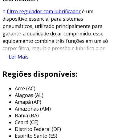
o
filtro regulador com lubrificador
é um
dispositivo essencial para sistemas
pneumáticos, utilizado principalmente para
garantir a qualidade do ar comprimido. esse
equipamento combina três funções em um só
corpo: filtra, regula a pressão e lubrifica o ar
que circula nos equipamentos pneumáticos.
Ler Mais
sua utilização é crucial para a eficiência e a
durabilidade de máquinas e ferramentas que
Regiões disponíveis:
dependem de ar comprimido.
Acre (AC)
o filtro é responsável por remover impurezas,
Alagoas (AL)
partículas e umidade do ar comprimido,
Amapá (AP)
enquanto o regulador ajusta a pressão do ar
Amazonas (AM)
para os níveis desejados. por fim, o lubrificador
Bahia (BA)
adiciona uma fina película de óleo ao ar, o que
Ceará (CE)
reduz o desgaste das partes móveis dos
Distrito Federal (DF)
equipamentos. assim, o filtro regulador com
Espírito Santo (ES)