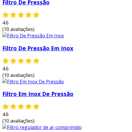
Filtro De Pressão
contaminantes, como umidade e
partículas, garantindo um ar limpo para
uso em equipamentos pneumáticos.
4.6
(10 avaliações)
aumento da vida útil dos
equipamentos:
com um ar de boa
qualidade, os componentes das máquinas
Filtro De Pressão Em Inox
estão menos propensos a danos e
desgastes prematuros.
redução de custos de manutenção:
4.6
menos falhas e quebras nos
(10 avaliações)
equipamentos resultam em menores
despesas operacionais e de manutenção.
Filtro Em Inox De Pressão
melhor eficiência energética:
sistemas
com ar comprimido de qualidade têm um
desempenho superior, resultando em
4.6
economias significativas de energia.
(10 avaliações)
portanto, a adoção de filtros reguladores de ar