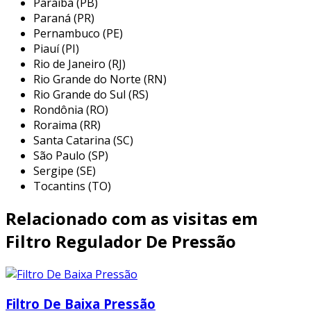
Paraíba (PB)
nos processos de produção. sua versatilidade
Paraná (PR)
permite que sejam aplicados em diferentes
Pernambuco (PE)
Piauí (PI)
situações, incluindo:
Rio de Janeiro (RJ)
indústria automotiva:
utilizados em
Rio Grande do Norte (RN)
sistemas de pintura e montagem, onde a
Rio Grande do Sul (RS)
Rondônia (RO)
qualidade do ar é fundamental para
Roraima (RR)
acabamentos perfeitos e para a operação
Santa Catarina (SC)
de ferramentas pneumáticas.
São Paulo (SP)
setor alimentício:
em fábricas de
Sergipe (SE)
alimentos e bebidas, onde a contaminação
Tocantins (TO)
do ar pode comprometer a segurança dos
Relacionado com as visitas em
produtos finais.
manufatura de componentes
Filtro Regulador De Pressão
eletrônicos:
essenciais para evitar a
oxidação e garantir a integridade dos
circuitos durante a produção.
Filtro De Baixa Pressão
construção civil:
utilizados em