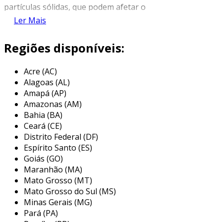
partículas sólidas, que podem afetar o
desempenho dos equipamentos e causar danos
Ler Mais
ao longo do tempo.
Regiões disponíveis:
além de filtrar o ar, esses dispositivos também
regulam a pressão, permitindo que o ar
Acre (AC)
comprimido atenda às especificações
Alagoas (AL)
necessárias para o funcionamento eficiente dos
Amapá (AP)
equipamentos. isso se traduz em maior
Amazonas (AM)
produtividade e redução de falhas, uma vez que
Bahia (BA)
um ar de qualidade superior é fundamental
Ceará (CE)
para a operação ideal de vastos sistemas
Distrito Federal (DF)
industriais.
Espírito Santo (ES)
Goiás (GO)
principais aplicações do filtro
Maranhão (MA)
regulador de ar
Mato Grosso (MT)
Mato Grosso do Sul (MS)
os filtros reguladores de ar são amplamente
Minas Gerais (MG)
utilizados em diversos setores industriais, onde
Pará (PA)
o ar comprimido desempenha um papel crucial