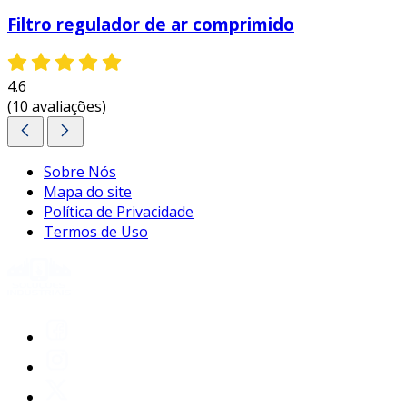
é uma decisão estratégica que não apenas
Filtro regulador de ar comprimido
melhora a eficiência dos processos industriais,
mas também contribui para a sustentabilidade
financeira das operações.
4.6
(10 avaliações)
entre em contato e solicite um orçamento
personalizado!
Sobre Nós
Mapa do site
Política de Privacidade
Termos de Uso