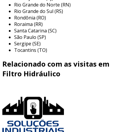
Rio Grande do Norte (RN)
sucção têm a função de proteger a bomba da
Rio Grande do Sul (RS)
contaminação do fluido. estão localizados antes da
Rondônia (RO)
entrada da bomba e caracterizam-se por elementos
Roraima (RR)
abertos com grau de retenção relativamente elevado
Santa Catarina (SC)
devido aos limites da cavitação das bombas.
São Paulo (SP)
Sergipe (SE)
Tocantins (TO)
Relacionado com as visitas em
Filtro Hidráulico