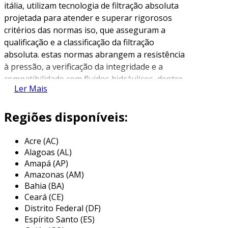
itália, utilizam tecnologia de filtração absoluta
projetada para atender e superar rigorosos
critérios das normas iso, que asseguram a
qualificação e a classificação da filtração
absoluta. estas normas abrangem a resistência
à pressão, a verificação da integridade e a
compatibilidade com fluidos hidráulicos, dentre
Ler Mais
outros. com materiais como microfibras e papel
de alta eficiência, esses elementos filtrantes
Regiões disponíveis:
oferecem uma taxa de eficiência de 99,9%,
assegurando a retenção de partículas sólidas,
cuja contaminação é responsável por até 90%
Acre (AC)
Alagoas (AL)
das falhas em sistemas hidráulicos. ao garantir
Amapá (AP)
baixos níveis de contaminação e prolongar a
Amazonas (AM)
vida útil dos componentes, essas soluções
Bahia (BA)
evitam custos elevados associados à
Ceará (CE)
manutenção, resultando em aumento da
Distrito Federal (DF)
confiabilidade e disponibilidade do
Espírito Santo (ES)
equipamento.