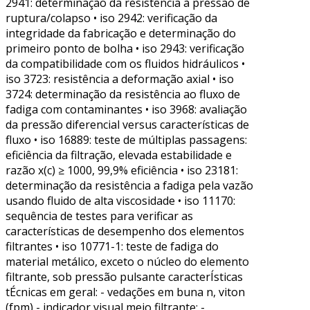
2941: determinação da resistência à pressão de
ruptura/colapso • iso 2942: verificação da
integridade da fabricação e determinação do
primeiro ponto de bolha • iso 2943: verificação
da compatibilidade com os fluidos hidráulicos •
iso 3723: resistência a deformação axial • iso
3724: determinação da resistência ao fluxo de
fadiga com contaminantes • iso 3968: avaliação
da pressão diferencial versus características de
fluxo • iso 16889: teste de múltiplas passagens:
eficiência da filtração, elevada estabilidade e
razão x(c) ≥ 1000, 99,9% eficiência • iso 23181:
determinação da resistência a fadiga pela vazão
usando fluido de alta viscosidade • iso 11170:
sequência de testes para verificar as
características de desempenho dos elementos
filtrantes • iso 10771-1: teste de fadiga do
material metálico, exceto o núcleo do elemento
filtrante, sob pressão pulsante caracterÍsticas
tÉcnicas em geral: - vedações em buna n, viton
(fpm) - indicador visual meio filtrante: -