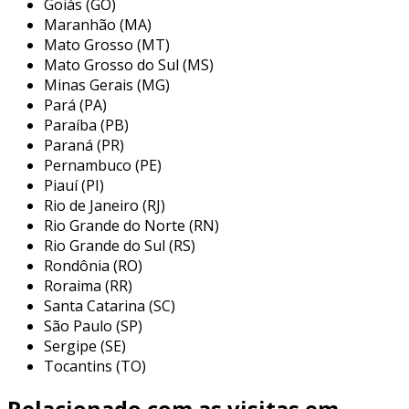
Goiás (GO)
Maranhão (MA)
a br filtri, como importadora e distribuidora
Mato Grosso (MT)
exclusiva da mp filtri no brasil desde 2017, traz
Mato Grosso do Sul (MS)
consigo décadas de experiência na engenharia
Minas Gerais (MG)
de filtração. com um suporte técnico
Pará (PA)
abrangente, a empresa foca em controlar a
Paraíba (PB)
contaminação de fluidos hidráulicos e
Paraná (PR)
lubrificantes, assegurando resultados efetivos
Pernambuco (PE)
Piauí (PI)
aos seus clientes. o contínuo crescimento do
Rio de Janeiro (RJ)
estoque permite à br filtri atender rapidamente
Rio Grande do Norte (RN)
às demandas, oferecendo condições comerciais
Rio Grande do Sul (RS)
competitivas e prazos de entrega otimizados. a
Rondônia (RO)
dedicação ao setor se reflete na capacidade de
Roraima (RR)
fornecer soluções que aumentam a
Santa Catarina (SC)
confiabilidade dos sistemas hidráulicos,
São Paulo (SP)
beneficiando a operação de diversos
Sergipe (SE)
segmentos industriais.
Tocantins (TO)
Relacionado com as visitas em