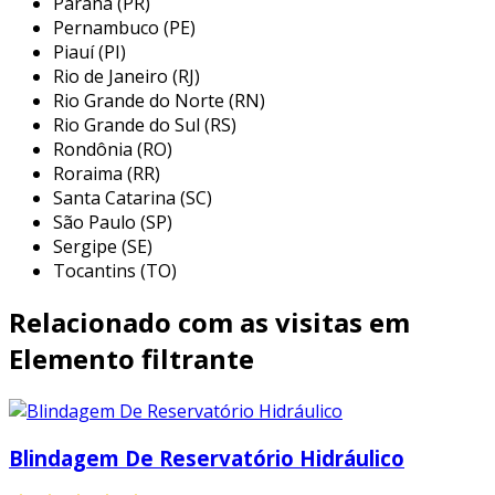
Paraná (PR)
garantindo competitividade de preço e prazos
Pernambuco (PE)
Piauí (PI)
de entrega eficientes. a br filtri transferiu seu
Rio de Janeiro (RJ)
know-how em filtração para assegurar que
Rio Grande do Norte (RN)
todos os clientes possam otimizar a
Rio Grande do Sul (RS)
confiabilidade dos sistemas hidráulicos em suas
Rondônia (RO)
operações.
Roraima (RR)
Santa Catarina (SC)
São Paulo (SP)
Sergipe (SE)
Tocantins (TO)
Relacionado com as visitas em
Elemento filtrante
Blindagem De Reservatório Hidráulico