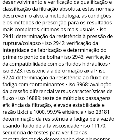
desenvolvimento e verificação da qualificação e
classificação da filtração absoluta. estas normas
descrevem o alvo, a metodologia, as condições
e os métodos de prescrição para os resultados
mais completos. citamos as mais usuais: • iso
2941: determinação da resistência à pressão de
ruptura/colapso • iso 2942: verificação da
integridade da fabricação e determinação do
primeiro ponto de bolha • iso 2943: verificação
da compatibilidade com os fluidos hidráulicos •
iso 3723: resistência a deformação axial • iso
3724: determinação da resistência ao fluxo de
fadiga com contaminantes • iso 3968: avaliação
da pressão diferencial versus características de
fluxo • iso 16889: teste de múltiplas passagens:
eficiência da filtração, elevada estabilidade e
razão x(c) ≥ 1000, 99,9% eficiência • iso 23181:
determinação da resistência a fadiga pela vazão
usando fluido de alta viscosidade • iso 11170:
sequência de testes para verificar as
características de desempenho dos elementos