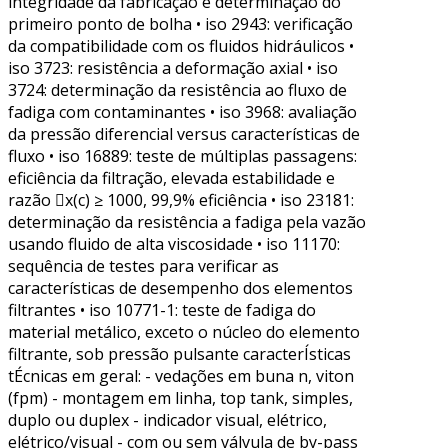
integridade da fabricação e determinação do
primeiro ponto de bolha • iso 2943: verificação
da compatibilidade com os fluidos hidráulicos •
iso 3723: resistência a deformação axial • iso
3724: determinação da resistência ao fluxo de
fadiga com contaminantes • iso 3968: avaliação
da pressão diferencial versus características de
fluxo • iso 16889: teste de múltiplas passagens:
eficiência da filtração, elevada estabilidade e
razão x(c) ≥ 1000, 99,9% eficiência • iso 23181:
determinação da resistência a fadiga pela vazão
usando fluido de alta viscosidade • iso 11170:
sequência de testes para verificar as
características de desempenho dos elementos
filtrantes • iso 10771-1: teste de fadiga do
material metálico, exceto o núcleo do elemento
filtrante, sob pressão pulsante caracterÍsticas
tÉcnicas em geral: - vedações em buna n, viton
(fpm) - montagem em linha, top tank, simples,
duplo ou duplex - indicador visual, elétrico,
elétrico/visual - com ou sem válvula de by-pass