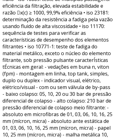
eficiência da filtração, elevada estabilidade e
razão x(c) ≥ 1000, 99,9% eficiência • iso 23181:
determinação da resistência a fadiga pela vazão
usando fluido de alta viscosidade • iso 11170:
sequência de testes para verificar as
características de desempenho dos elementos
filtrantes • iso 10771-1: teste de fadiga do
material metálico, exceto o núcleo do elemento
filtrante, sob pressão pulsante caracterÍsticas
tÉcnicas em geral: - vedações em buna n, viton
(fpm) - montagem em linha, top tank, simples,
duplo ou duplex - indicador visual, elétrico,
elétrico/visual - com ou sem válvula de by-pass
- baixo colapso: 05, 10, 20 ou 30 bar de pressão
diferencial de colapso - alto colapso: 210 bar de
pressão diferencial de colapso meio filtrante: -
absoluto em microfibras de 01, 03, 06, 10, 16, 25
mm (mícron, micra) - absoluto ante estática de
01, 03, 06, 10, 16, 25 mm (mícron, micra) - papel
10, 25 mm (mícron, micra) - malha metálica 10,