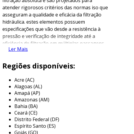
filtração absoluta e são projetados para
atender rigorosos critérios das normas iso que
asseguram a qualidade e eficácia da filtração
hidráulica. estes elementos possuem
especificações que vão desde a resistência à
pressão e verificação de integridade até a
eficiência de filtração em múltiplas passagens.
Ler Mais
com alta capacidade de retenção de
contaminantes sólidos e eficiência acima de
Regiões disponíveis:
99,9%, eles ajudam a prevenir falhas em
sistemas hidráulicos, que muitas vezes são
causadas pela contaminação. assim, além de
Acre (AC)
Alagoas (AL)
prolongar a vida útil dos componentes
Amapá (AP)
hidráulicos, garantem também a redução de
Amazonas (AM)
custos operacionais e a manutenção da
Bahia (BA)
confiabilidade dos processos.
Ceará (CE)
Distrito Federal (DF)
a br filtri atua como a representante autorizada
Espírito Santo (ES)
da mp filtri no brasil desde 2017, trazendo uma
Goiás (GO)