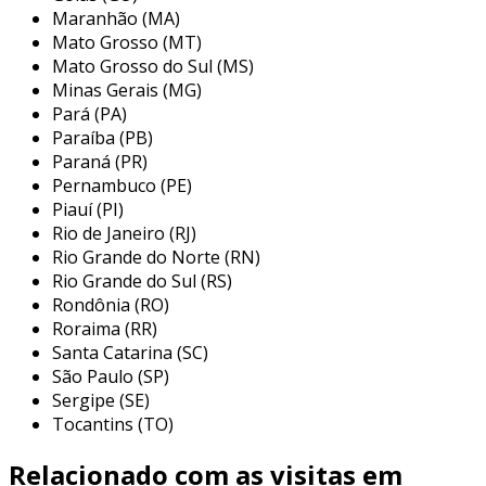
trajetória de experiência na engenharia de
Maranhão (MA)
filtração com ênfase no controle de
Mato Grosso (MT)
contaminação em fluidos hidráulicos e
Mato Grosso do Sul (MS)
lubrificantes. com um suporte técnico
Minas Gerais (MG)
competente e um estoque em constante
Pará (PA)
expansão, a empresa busca oferecer produtos
Paraíba (PB)
que atendam às necessidades de seus clientes,
Paraná (PR)
garantindo competitividade de preço e prazos
Pernambuco (PE)
Piauí (PI)
de entrega eficientes. a br filtri transferiu seu
Rio de Janeiro (RJ)
know-how em filtração para assegurar que
Rio Grande do Norte (RN)
todos os clientes possam otimizar a
Rio Grande do Sul (RS)
confiabilidade dos sistemas hidráulicos em suas
Rondônia (RO)
operações.
Roraima (RR)
Santa Catarina (SC)
São Paulo (SP)
Sergipe (SE)
Tocantins (TO)
Relacionado com as visitas em