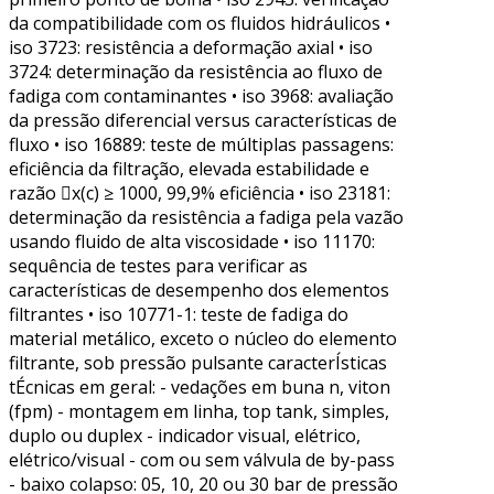
da compatibilidade com os fluidos hidráulicos •
iso 3723: resistência a deformação axial • iso
3724: determinação da resistência ao fluxo de
fadiga com contaminantes • iso 3968: avaliação
da pressão diferencial versus características de
fluxo • iso 16889: teste de múltiplas passagens:
eficiência da filtração, elevada estabilidade e
razão x(c) ≥ 1000, 99,9% eficiência • iso 23181:
determinação da resistência a fadiga pela vazão
usando fluido de alta viscosidade • iso 11170:
sequência de testes para verificar as
características de desempenho dos elementos
filtrantes • iso 10771-1: teste de fadiga do
material metálico, exceto o núcleo do elemento
filtrante, sob pressão pulsante caracterÍsticas
tÉcnicas em geral: - vedações em buna n, viton
(fpm) - montagem em linha, top tank, simples,
duplo ou duplex - indicador visual, elétrico,
elétrico/visual - com ou sem válvula de by-pass
- baixo colapso: 05, 10, 20 ou 30 bar de pressão