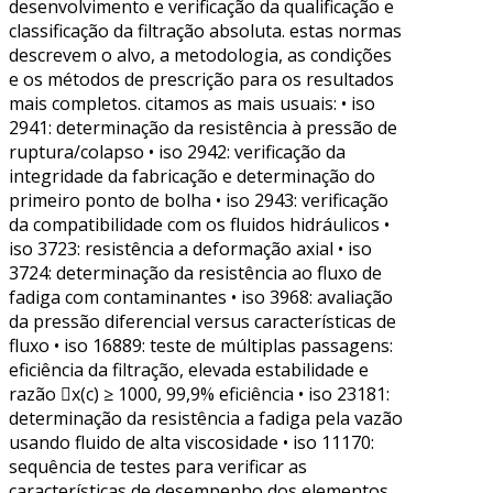
desenvolvimento e verificação da qualificação e
classificação da filtração absoluta. estas normas
descrevem o alvo, a metodologia, as condições
e os métodos de prescrição para os resultados
mais completos. citamos as mais usuais: • iso
2941: determinação da resistência à pressão de
ruptura/colapso • iso 2942: verificação da
integridade da fabricação e determinação do
primeiro ponto de bolha • iso 2943: verificação
da compatibilidade com os fluidos hidráulicos •
iso 3723: resistência a deformação axial • iso
3724: determinação da resistência ao fluxo de
fadiga com contaminantes • iso 3968: avaliação
da pressão diferencial versus características de
fluxo • iso 16889: teste de múltiplas passagens:
eficiência da filtração, elevada estabilidade e
razão x(c) ≥ 1000, 99,9% eficiência • iso 23181:
determinação da resistência a fadiga pela vazão
usando fluido de alta viscosidade • iso 11170:
sequência de testes para verificar as
características de desempenho dos elementos