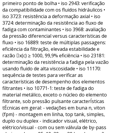
primeiro ponto de bolha • iso 2943: verificação
da compatibilidade com os fluidos hidráulicos •
iso 3723: resistência a deformação axial • iso
3724: determinação da resistência ao fluxo de
fadiga com contaminantes • iso 3968: avaliação
da pressão diferencial versus características de
fluxo • iso 16889: teste de múltiplas passagens:
eficiência da filtração, elevada estabilidade e
razão x(c) ≥ 1000, 99,9% eficiência • iso 23181:
determinação da resistência a fadiga pela vazão
usando fluido de alta viscosidade • iso 11170:
sequência de testes para verificar as
características de desempenho dos elementos
filtrantes • iso 10771-1: teste de fadiga do
material metálico, exceto o núcleo do elemento
filtrante, sob pressão pulsante caracterÍsticas
tÉcnicas em geral: - vedações em buna n, viton
(fpm) - montagem em linha, top tank, simples,
duplo ou duplex - indicador visual, elétrico,
elétrico/visual - com ou sem válvula de by-pass